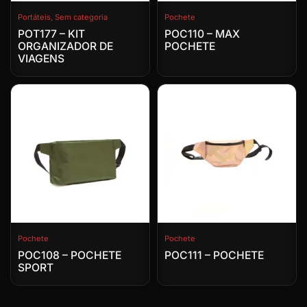
Portáteis
,
Sem categoria
Pochete
POT177 – KIT
POC110 – MAX
ORGANIZADOR DE
POCHETE
VIAGENS
Pochete
Pochete
POC108 – POCHETE
POC111 – POCHETE
SPORT