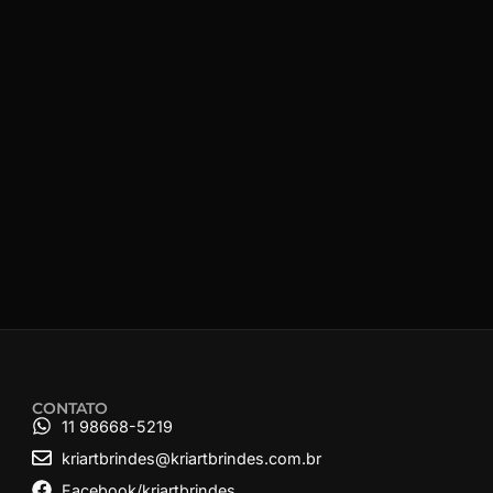
CONTATO
11 98668-5219
kriartbrindes@kriartbrindes.com.br
Facebook/kriartbrindes