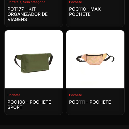
Portáteis
,
Sem categoria
Pochete
POT177 – KIT
POC110 – MAX
ORGANIZADOR DE
POCHETE
VIAGENS
Pochete
Pochete
POC108 – POCHETE
POC111 – POCHETE
SPORT