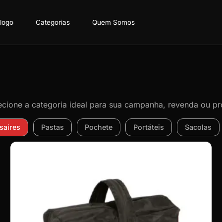
logo
Categorias
Quem Somos
lecione a categoria ideal para sua campanha, revenda ou pr
saires
Pastas
Pochete
Portáteis
Sacolas