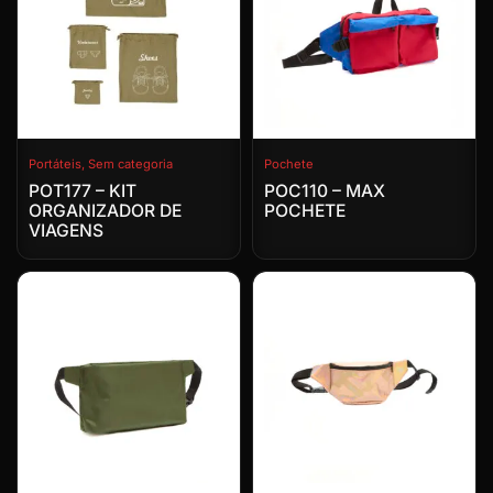
Portáteis
,
Sem categoria
Pochete
POT177 – KIT
POC110 – MAX
ORGANIZADOR DE
POCHETE
VIAGENS