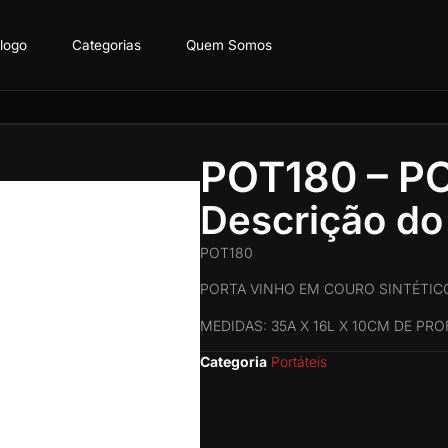
logo
Categorias
Quem Somos
POT180 – P
Descrição do
POT180
PORTA VINHO EM COURO SINTÉTIC
MEDIDAS: 35A X 16L X 10CM DE PR
Categoria
Portáteis