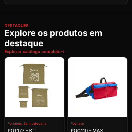
DESTAQUES
Explore os produtos em
destaque
Explorar catálogo completo
Portáteis
,
Sem categoria
Pochete
POT177 – KIT
POC110 – MAX