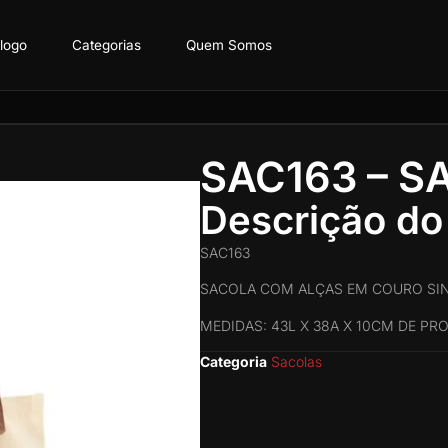
logo
Categorias
Quem Somos
SAC163 – S
Descrição do
SAC163
SACOLA COM ALÇAS EM COURO SI
MEDIDAS: 43L X 38A X 10CM DE P
Categoria
Sacolas