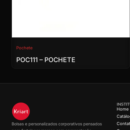
Pochete
POC111 – POCHETE
INSTI
Home
Catál
Conta
Bolsas e personalizados corporativos pensados