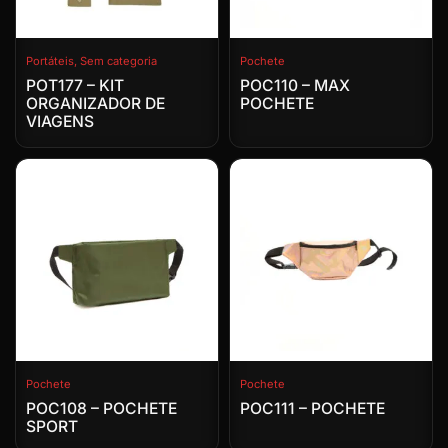
Portáteis
,
Sem categoria
Pochete
POT177 – KIT
POC110 – MAX
ORGANIZADOR DE
POCHETE
VIAGENS
Pochete
Pochete
POC108 – POCHETE
POC111 – POCHETE
SPORT