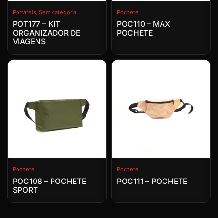
Portáteis
,
Sem categoria
Pochete
POT177 – KIT
POC110 – MAX
ORGANIZADOR DE
POCHETE
VIAGENS
Pochete
Pochete
POC108 – POCHETE
POC111 – POCHETE
SPORT